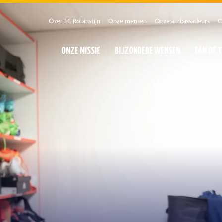
Over FC Robinstijn
Onze mensen
Onze ambassadeurs
O
ONZE MISSIE
BIJZONDERE WENSEN
FAN OF 