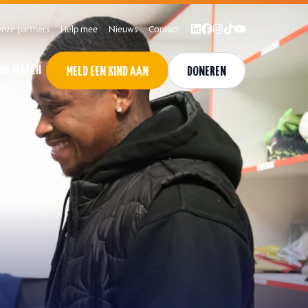
nze partners
Help mee
Nieuws
Contact
THE MATCH
MELD EEN KIND AAN
DONEREN